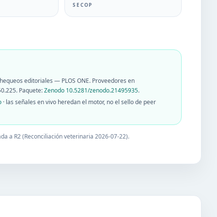
SECOP
chequeos editoriales — PLOS ONE
. Proveedores en
50.225
. Paquete:
Zenodo
10.5281/zenodo.21495935
.
o
·
las señales en vivo heredan el motor, no el sello de peer
ada a R2 (
Reconciliación veterinaria 2026-07-22
).