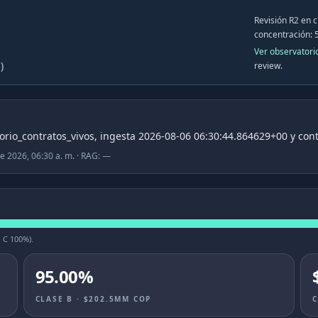
Revisión R2 en 
concentración:
Ver observatori
)
review.
orio_contratos_vivos, ingesta 2026-08-06 06:30:44.864629+00 y con
e 2026, 06:30 a. m.
· RAG:
—
· C
100
%).
95.00%
CLASE B · $202.5MM COP
C