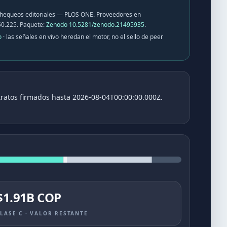
chequeos editoriales — PLOS ONE
. Proveedores en
50.225
. Paquete:
Zenodo
10.5281/zenodo.21495935
.
o
·
las señales en vivo heredan el motor, no el sello de peer
tratos firmados hasta 2026-08-04T00:00:00.000Z.
$1.91B COP
LASE C · VALOR RESTANTE