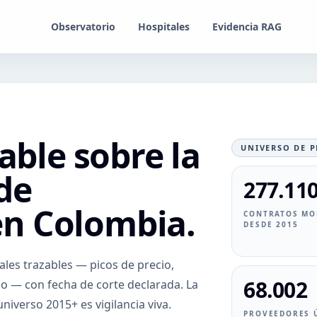
Observatorio
Hospitales
Evidencia RAG
S
able sobre la
UNIVERSO DE 
de
277.11
n Colombia.
CONTRATOS MO
DESDE 2015
les trazables — picos de precio,
68.002
o — con fecha de corte declarada. La
niverso 2015+ es vigilancia viva.
PROVEEDORES 