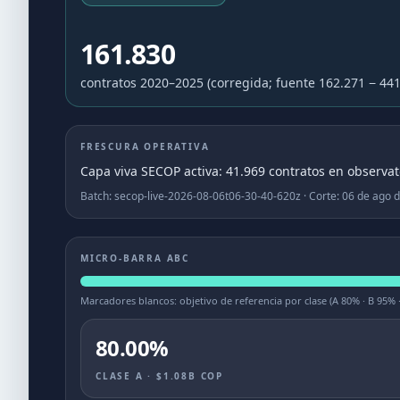
161.830
contratos 2020–2025 (corregida; fuente
162.271
− 441
FRESCURA OPERATIVA
Capa viva SECOP activa: 41.969 contratos en observat
Batch:
secop-live-2026-08-06t06-30-40-620z
· Corte:
06 de ago d
MICRO-BARRA ABC
Marcadores blancos: objetivo de referencia por clase (A
80
% · B
95
% 
80.00%
CLASE A · $1.08B COP