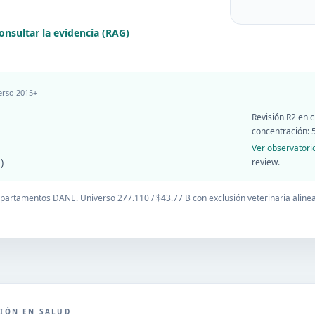
onsultar la evidencia (RAG)
erso 2015+
Revisión R2 en 
concentración:
Ver observatori
)
review.
 departamentos DANE. Universo
277.110
/ $
43.77
B con exclusión veterinaria aline
CIÓN EN SALUD