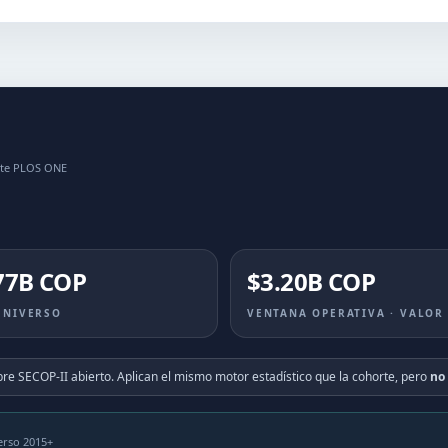
orte PLOS ONE
77B COP
$3.20B COP
UNIVERSO
VENTANA OPERATIVA · VALOR
bre SECOP-II abierto. Aplican el mismo motor estadístico que la cohorte, pero
no
erso 2015+